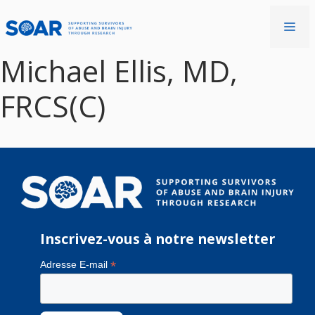
Aller
au
Me
contenu
Michael Ellis, MD,
FRCS(C)
Inscrivez-vous à notre newsletter
*
Adresse E-mail