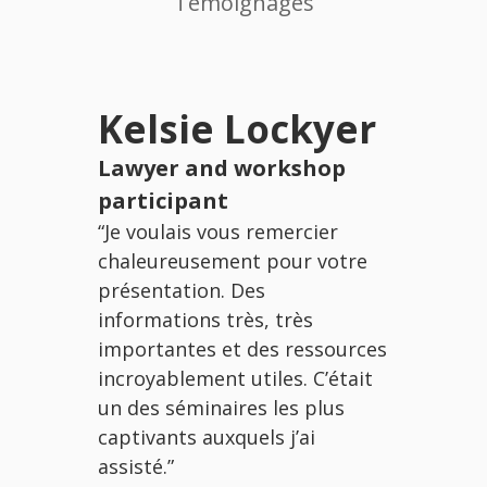
Témoignages
Kelsie Lockyer
Keir
Tag
Lawyer and workshop
participant
Violenc
“Je voulais vous remercier
Coordin
chaleureusement pour votre
Commun
présentation. Des
Centre
informations très, très
“Il a été
importantes et des ressources
connaissa
incroyablement utiles. C’était
ressourc
un des séminaires les plus
former l
captivants auxquels j’ai
organisme
assisté.”